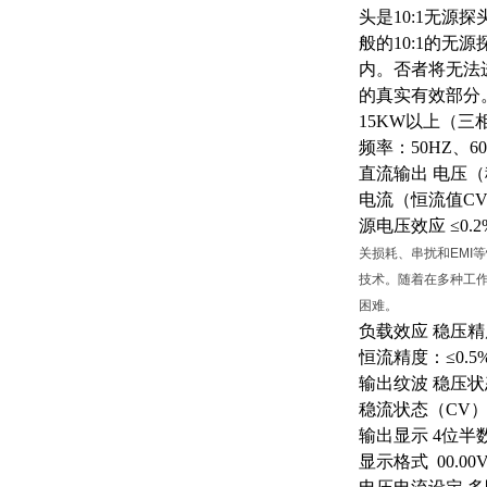
头是10:1无源
般的10:1的无
内。否者将无法
的真实有效部分
15KW以上（三相
频率：
50HZ、6
直流输出
电压（
电流（恒流值
CV
源电压效应
≤0.
关损耗、串扰和EMI
技术。随着在多种工
困难。
负载效应
稳压精
恒流精度：
≤0
输出纹波
稳压状
稳流状态（
CV）
输出显示
4位半
显示格式
00.00