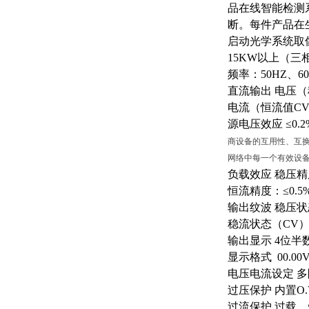
品在线智能检测系
断。每件产品在生
启动光学系统取
15KW以上（三相
频率：
50HZ、6
直流输出
电压（
电流（恒流值
CV
源电压效应
≤0.
商设备的互用性、互换性
网络中每一个有效设备都
负载效应
稳压精
恒流精度：
≤0
输出纹波
稳压状
稳流状态（
CV）
输出显示
4位半
显示格式
00.00
电压电流设定
多
过压保护
内置
O
过流保护
过载、