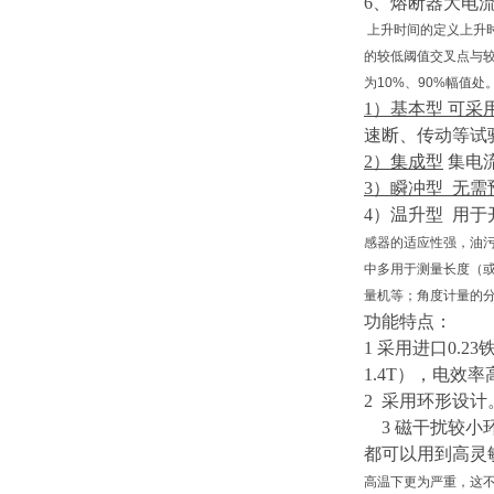
6、熔断器大电
上升时间的定义上升
的较低阈值交叉点与
为10%、90%幅值
1）
基本型
可采
速断、传动等试
2）
集成型
集电
3）
瞬冲型
无需
4）
温升型
用于
感器的适应性强，油
中多用于测量长度（
量机等；角度计量的
功能特点：
1 采用进口0.23
1.4T），电效
2 采用环形设
3
磁干扰较小
都可以用到高灵
高温下更为严重，这