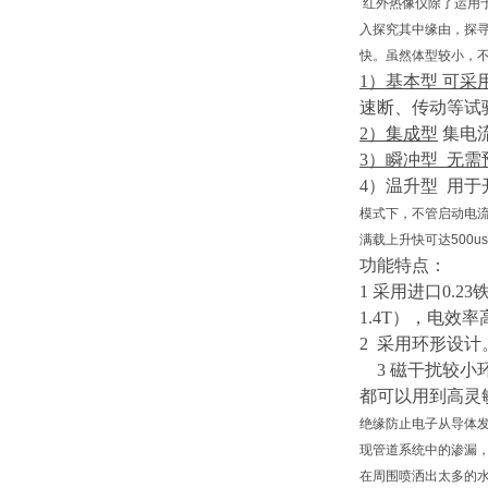
红外热像仪除了运用于
入探究其中缘由，探
快。虽然体型较小，不
1）
基本型
可采
速断、传动等试
2）
集成型
集电
3）
瞬冲型
无需
4）
温升型
用于
模式下，不管启动电流是
满载上升快可达500
功能特点：
1 采用进口0.23
1.4T），电效
2 采用环形设
3
磁干扰较小
都可以用到高灵
绝缘防止电子从导体
现管道系统中的渗漏
在周围喷洒出太多的