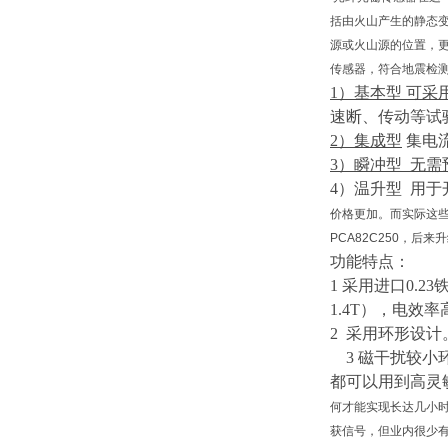
括由火山产生的静态
源或火山源的位置，
传感器，符合地震检
1）
基本型
可采
速断、传动等试
2）
集成型
集电
3）
瞬冲型
无需
4）
温升型
用于
价格更加。而实际这些
PCA82C250，后
功能特点：
1 采用进口0.23
1.4T），电效
2 采用环形设
3
磁干扰较小
都可以用到高灵
何才能实现长达几小时
获信号，但业内很少