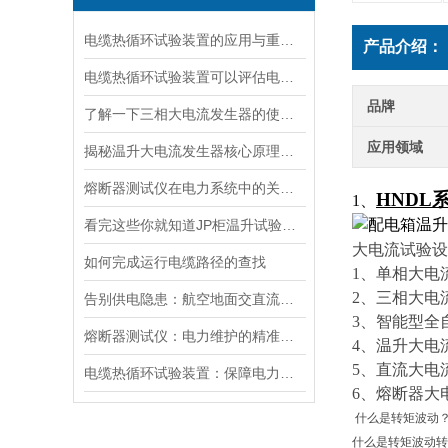
电缆热循环试验装置的应用与重要性
产品介绍：
电缆热循环试验装置可以评估电缆在各种温度条件下的性能
品牌
了解一下三相大电流发生器的使用方法及注意事项吧
应用领域
揭秘温升大电流发生器核心原理全解析
熔断器测试仪在电力系统中的关键作用
HNDL
1、
看完这些你就知道JP柜温升试验装置的软件信息了
大电流试验设
如何完成运行电缆路径的查找
1、单相大电
2、三相大电
告别供电隐患：航空地面交直流电源安全指南
3、智能型全
熔断器测试仪：电力维护的精准守护者
4、温升大电
5、直流大电
电缆热循环试验装置：保障电力传输稳定的关键
6、熔断器大
什么是转矩波动
什么是转矩波动转