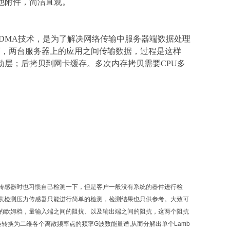
其他附件，简洁直观。
说就是远程的DMA技术，是为了解决网络传输中服务器端数据处理
下，两台服务器上的应用之间传输数据，过程是这样
驱动层；后拷贝到网卡缓存。多次内存拷贝需要CPU多
传感器时也习惯自己检测一下，但是客户一般没有系统的器件进行检
表检测压力传感器只能进行简单的检测，检测结果也只供参考。大致可
的欧姆档，量输入端之间的阻抗、以及输出端之间的阻抗，这两个阻抗
转换为二维各个离散频率点的频率G波数能量谱,从而分解出单个Lamb