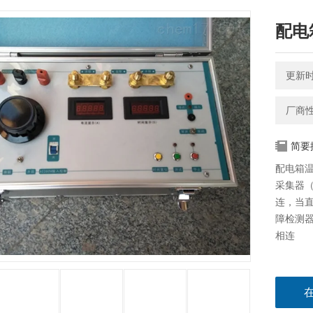
配电
更新时间
厂商
简要
配电箱
采集器
连，当
障检测
相连