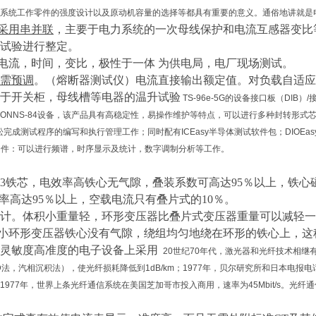
系统工作零件的强度设计以及原动机容量的选择等都具有重要的意义。通俗地讲就是
采用串并联
，
主要
于
电力系统的
一次母线保护
和
电流互感器变比
试验
进行
整定。
电流，时间，变比，极性于一体
为供电局，电厂现场测试。
需预调
。（熔断器测试仪）电流直接输出额定值。对负载自适应
于开关柜，母线槽等电器的温升试验
TS-96e-5G的设备接口板（DIB
SONNS-84设备，该产品具有高稳定性，易操作维护等特点，可以进行多种封转形式芯片
松完成测试程序的编写和执行管理工作；同时配有ICEasy半导体测试软件包；DIOEasy-Fit：
试套件：可以进行频谱，时序显示及统计，数字调制分析等工作。
23铁芯，
电效率高铁心无气隙，叠装系数可高达
95％以上，铁心磁
电效率高达95％以上，空载电流只有叠片式的10％。
设计。体积小重量轻，
环形变压器比叠片式变压器重量可以减轻一
小环形变压器铁心没有气隙，绕组均匀地绕在环形的铁心上，这
灵敏度
高准度
的电子设备上
采用
20世纪70年代，激光器和光纤技术相
D法，汽相沉积法），使光纤损耗降低到1dB/km；1977年，贝尔研究所和日本电报
1977年，世界上条光纤通信系统在美国芝加哥市投入商用，速率为45Mbit/s。