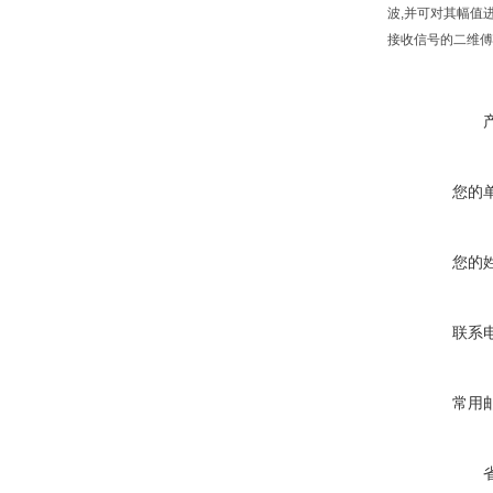
波,并可对其幅值
接收信号的二维傅
您的
您的
联系
常用