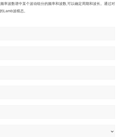
.由频率波数谱中某个波动组分的频率和波数,可以确定周期和波长。通过对
Lamb波模态。