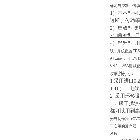
确定与控制、传动
1）
基本型
可
速断、传动等
2）
集成型
集
3）
瞬冲型
无
4）
温升型
用
试，系统配置EP
ATEasy，可以轻
VNA，VSA测
功能特点：
1 采用进口0.
1.4T），
2 采用环形
3
磁干扰较
都可以用到高
光纤制作法（CV
正实用的激光器。
发展。