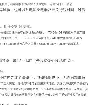
电机由于机械结构和本身转子惯量输出一定转矩的上下波动。
等
试验
，
也可以
对电流继电器及开关
行程
时间、过流
。用于熔断器测试。
）/接收器接口几乎兼容任何设备处理器。：TS-96e-5G界面板对于量产测
的测试工作。：EPSONNS-84软件部分ATE中软件的执行环境为
pattern转换和导入工具；GtDio6xEasy：pattern编辑工具；
导率可取1.5～1.8T（叠片式铁心只能取1.2～
半
.
种结构导致了漏磁小，电磁辐射也小，无需另加屏蔽
继有了重大突破，使得光纤通信的应用变成可能。美国贝尔研究所了低损耗
电话公司几乎同时研制成功寿命达100万小时的半导体激光器，从而有了真
光纤通信的引入让传输的容量得到几何级的增长，带动了通信产业应用的快速