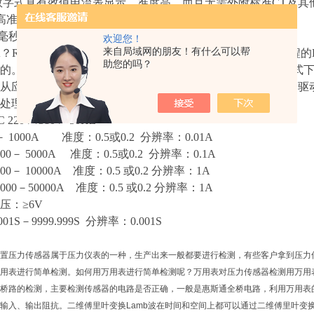
2级数字式真有效值电流表显示，准度高。而且无需外附标准CT及
2S级高准度电流互感器，保证电流信号的线性度和高准度输出.
准度毫秒计。满足时间高准度测试的需要。
欢迎您！
来自局域网的朋友！有什么可以帮
？RDMA（RemoteDirectMemoryAccess），通俗的
助您的吗？
的。传统模式与RDMA模式工作机制对比如上图，在传统模式
从应用缓存拷贝到Kernel中的TCP协议栈缓存；然后再拷贝到
处理延时大，达到数十微秒。技术参数：
C 220V /380V 50HZ
－ 1000A 准度：0.5或0.2 分辨率：0.01A
000－ 5000A 准度：0.5或0.2 分辨率：0.1A
000－ 10000A 准度：0.5 或0.2 分辨率：1A
0000－50000A 准度：0.5 或0.2 分辨率：1A
压：
≥6V
.001S－9999.999S 分辨率：0.001S
置压力传感器属于压力仪表的一种，生产出来一般都要进行检测，有些客户拿到压力
用表进行简单检测。如何用万用表进行简单检测呢？万用表对压力传感器检测用万用
桥路的检测，主要检测传感器的电路是否正确，一般是惠斯通全桥电路，利用万用表
输入、输出阻抗。二维傅里叶变换Lamb波在时间和空间上都可以通过二维傅里叶变换