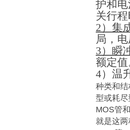
护
和
电
关
行程
2）
集
局，电
3）
瞬
额定值
4）
温
种类和结
型或耗尽
MOS管
就是这两