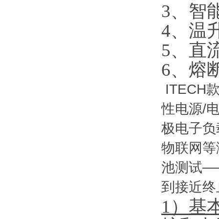
3、智
4、温
5、直
6、熔
ITEC
性电源/
极电子负
物联网等
池测试—
到接近终
1）
基