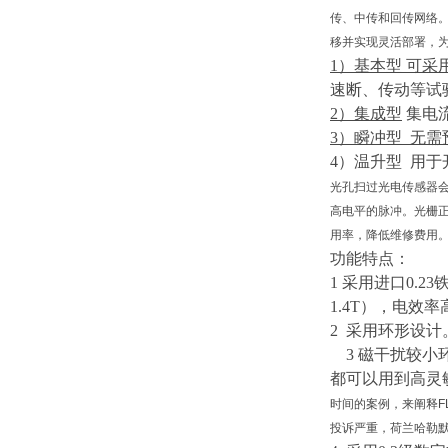
传、中传和回传网络
移并实现灵活部署，为
1）
基本型
可采
速断、传动等试
2）
集成型
集电
3）
瞬冲型
无需
4）
温升型
用于
光孔扫过光电传感器
高电平的脉冲。光栅
用率，降低维修费用
功能特点：
1 采用进口0.23
1.4T），电效
2 采用环形设
3
磁干扰较小
都可以用到高灵
时间的案例，来阐释F
投诉严重，荷兰哈勒默