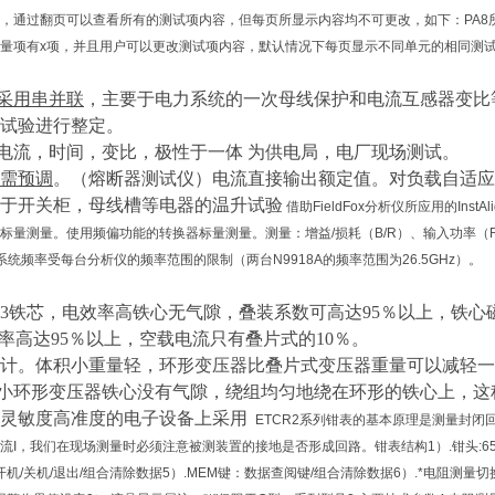
，通过翻页可以查看所有的测试项内容，但每页所显示内容均不可更改，如下：PA8所
量项有x项，并且用户可以更改测试项内容，默认情况下每页显示不同单元的相同测试
采用串并联
，
主要
于
电力系统的
一次母线保护
和
电流互感器变比
试验
进行
整定。
电流，时间，变比，极性于一体
为供电局，电厂现场测试。
需预调
。（熔断器测试仪）电流直接输出额定值。对负载自适应
于开关柜，母线槽等电器的温升试验
借助FieldFox分析仪所应用的In
标量测量。使用频偏功能的转换器标量测量。测量：增益/损耗（B/R）、输入功率（R）、
系统频率受每台分析仪的频率范围的限制（两台N9918A的频率范围为26.5GHz）。
23铁芯，
电效率高铁心无气隙，叠装系数可高达
95％以上，铁心磁
电效率高达95％以上，空载电流只有叠片式的10％。
设计。体积小重量轻，
环形变压器比叠片式变压器重量可以减轻一
小环形变压器铁心没有气隙，绕组均匀地绕在环形的铁心上，这
灵敏度
高准度
的电子设备上
采用
ETCR2系列钳表的基本原理是测量封闭
I，我们在现场测量时必须注意被测装置的接地是否形成回路。钳表结构1）.钳头:65×3
键：开机/关机/退出/组合清除数据5）.MEM键：数据查阅键/组合清除数据6）.*电阻测量