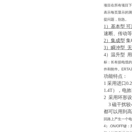
项目在所有项目下
表示每页显示的测
提问题，别急。
1）
基本型
可
速断、传动等
2）
集成型
集
3）
瞬冲型
无
4）
温升型
用
标：长有损电缆的
件和附件。ERTA
功能特点：
1 采用进口0.
1.4T），
2 采用环形
3
磁干扰较
都可以用到高
回路上产生一个电流
4）.ON/OFF