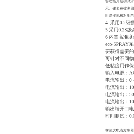
警功能开启/关闭
示。钳表在被测回
阻是接地极对地电
4 采用0.
5 采用0.
6 内置高
eco-SP
要获得需要的
可针对不同物
低粘度用作保形
输入电源：
A
电流输出：
0
电流输出：
1
电流输出：
5
电流输出：
1
输出端开口电
时间测试：
0
交流大电流发生器