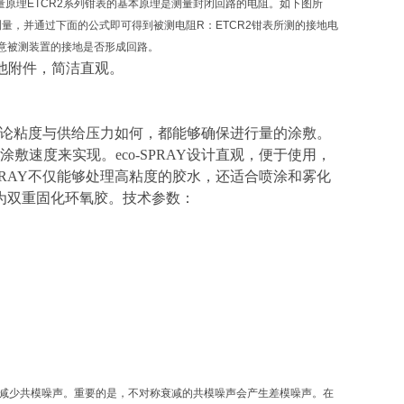
阻测量原理ETCR2系列钳表的基本原理是测量封闭回路的电阻。如下图所
测量，并通过下面的公式即可得到被测电阻R：ETCR2钳表所测的接地电
意被测装置的接地是否形成回路。
其他附件，简洁直观。
，无论粘度与供给压力如何，都能够确保进行量的涂敷。
速度来实现。eco-SPRAY设计直观，便于使用，
PRAY不仅能够处理高粘度的胶水，还适合喷涂和雾化
27F均为双重固化环氧胶。技术参数：
以减少共模噪声。重要的是，不对称衰减的共模噪声会产生差模噪声。在