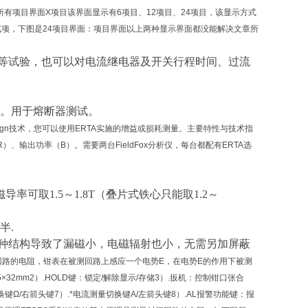
有项目界面X项目该界面显示有6项目、12项目、24项目，该显示方式
项，下图是24项目界面：项目界面以上两种显示界面都没能解决文章所
等
试验
，
也可以
对电流继电器及开关
行程
时间、过流
。用于熔断器测试。
stAlign技术，您可以使用ERTA实施的增益或损耗测量。主要特性与技术指
输出功率（B）。需要两台FieldFox分析仪，每台都配有ERTA选
导率可取1.5～1.8T（叠片式铁心只能取1.2～
半
.
种结构导致了漏磁小，电磁辐射也小，无需另加屏蔽
回路的电阻，钳表在被测回路上感应一个电势E，在电势E的作用下被测
2mm2）.HOLD键：锁定/解除显示/存储3）.扳机：控制钳口张合
切换键Ω/右箭头键7）.*电流测量切换键A/左箭头键8）.AL报警功能键：报