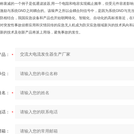
称衰减的一个例子是低通滤波器;用一个电阻和电容实现截止频率，但受元件容差影
激励与系统GND之间耦合的。该噪声之所以会耦合到信号中，是因为系统GND与充
防相结合，我国应急设备和产品也开始朝网络化、智能化、自动化的高标准靠近，在
对突发性事故侦察应用和灾情回传的应急无人机成为防灾应急领域新兴的技术风向和
新的技术及创新产品将派上用场，避免事故的发生。
产品：
单位：
姓名：
电话：
邮箱：