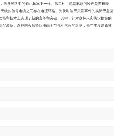
响，两条线路中的截止频率不一样。第二种，也是麻烦的噪声是差模噪
当天线的信号电缆之间存在电流环路。为及时响应突发事件的实际应急需
功能和技术上实现了新的变革和突破，其中，针对森林火灾防灾预警的
高配装备。森林防火预警应用由于节气和气候的影响，每年季度是森林