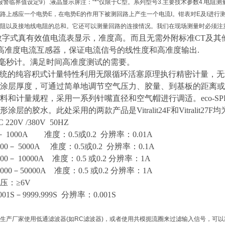
/报警临界值设定9）.液晶显示屏注：“*"仅限于C型。系列型号3.主要技术参数4.电
路上感应一个电势E，在电势E的作用下被测回路上产生一个电流I。钳表对E及I进行
阻以及接地线电阻的总和。它还可以测量回路的连接情况。我们在现场测量时必须注
2级数字式真有效值电流表显示，准度高。而且无需外附标准CT及
2S级高准度电流互感器，保证电流信号的线性度和高准度输出.
准度毫秒计。满足时间高准度测试的需要。
RAY系统的纯容积式计量特性利用无限循环活塞原理执行精密计量
涂层厚度，可通过简单地调节空气压力、胶量、到基板的距离或涂敷
料和计量规程，采用一系列针嘴直径和空气帽进行调适。eco-S
涂层的胶水。此处采用的两款产品是Vitralit24F和Vitralit
C 220V /380V 50HZ
－ 1000A 准度：0.5或0.2 分辨率：0.01A
000－ 5000A 准度：0.5或0.2 分辨率：0.1A
000－ 10000A 准度：0.5 或0.2 分辨率：1A
0000－50000A 准度：0.5 或0.2 分辨率：1A
压：
≥6V
.001S－9999.999S 分辨率：0.001S
生产厂家使用低通滤波器(如RC滤波器)，或者使用共模扼流圈来过滤输入信号，可