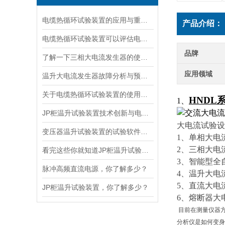
电缆热循环试验装置的应用与重要性
产品介绍：
电缆热循环试验装置可以评估电缆在各种温度条件下的性能
品牌
了解一下三相大电流发生器的使用方法及注意事项吧
应用领域
温升大电流发生器故障分析与预防措施
关于电缆热循环试验装置的使用方法看看本篇吧
HNDL
1、
JP柜温升试验装置技术创新与电力行业质量保障的先锋
大电流试验设
变压器温升试验装置的试验软件优势在哪里
1、单相大电
2、三相大电
看完这些你就知道JP柜温升试验装置的软件信息了
3、智能型全
脉冲高频直流电源，你了解多少？
4、温升大电
5、直流大电
JP柜温升试验装置，你了解多少？
6、熔断器大
目前在测量仪器方
分析仪是如何变身