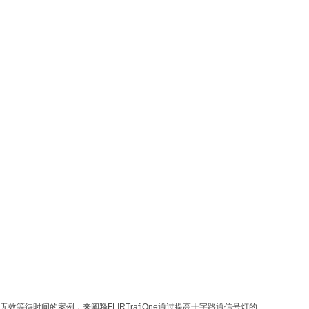
效等待时间的案例，来阐释FLIRTrafiOne通过提高十字路通信号灯的