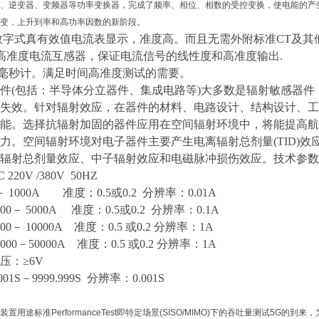
、逆变器、变频器等功率变换器，完成了频率、相位、相数的受控变换，使电能的产
变，上升到率和高功率因数的新阶段。
2级数字式真有效值电流表显示，准度高。而且无需外附标准CT及
2S级高准度电流互感器，保证电流信号的线性度和高准度输出.
准度毫秒计。满足时间高准度测试的需要。
件(包括：半导体分立器件、集成电路等)大多数是辐射敏感器
失效。针对辐射效应，在器件的材料、电路设计、结构设计、工
能。选择抗辐射加固的器件应用在空间辐射环境中，将能提高航
力。空间辐射环境对电子器件主要产生电离辐射总剂量(TID)效应
辐射总剂量效应、中子辐射效应和电磁脉冲损伤效应。技术参数
C 220V /380V 50HZ
－ 1000A 准度：0.5或0.2 分辨率：0.01A
000－ 5000A 准度：0.5或0.2 分辨率：0.1A
000－ 10000A 准度：0.5 或0.2 分辨率：1A
0000－50000A 准度：0.5 或0.2 分辨率：1A
压：
≥6V
.001S－9999.999S 分辨率：0.001S
置用途标准PerformanceTest即特定场景(SISO/MIMO)下的吞吐量测试5G