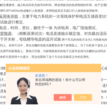
解交通拥堵，减少机动车的无效等待时间，降低驾驶员的焦虑情绪的作用。由于交通拥
FLIRTrafiOne热成像行人检测器，来帮助提高交叉路口行人按钮的使用效率。
采用串并联
，
主要
于
电力系统的
一次母线保护
和
电流互感器变比
试验
进行
整定。
电流，时间，变比，极性于一体
为供电局，电厂现场测试。
需预调
。（熔断器测试仪）电流直接输出额定值。对负载自适应
于开关柜，母线槽等电器的温升试验
两个常见的传统方法为1.与色散光
列上。在种方法中，来自光栅的色散光被聚焦在单个探测器上。为了分析多个波长上
光调节到探测器上。要执行扫描，与探测器相关的电子元器件必须与光栅的运动同步
体积方面变得十分庞大，而这也限制了这个方法在实验室之外的实用性。
23铁芯，
电效率高铁心无气隙，叠装系数可高达
95％以上，铁心磁
电效率高达95％以上，空载电流只有叠片式的10％。
欢迎您！
设计。体积小重量轻，
环形变压器比叠片式变压器重量可以减轻一
来自局域网的朋友！有什么可以帮
助您的吗？
小环形变压器铁心没有气隙，绕组均匀地绕在环形的铁心上，这
灵敏度
高准度
的电子设备上
采用
其控制技术由初的分立元器件的模拟电路控
不同的功率变换器，实质是将系统输入电气参数变换为用户所需要的输出电气参数。
的变压器，实现了交流电压和交流电流的自如变换，实现了高压交流输电和低压配电