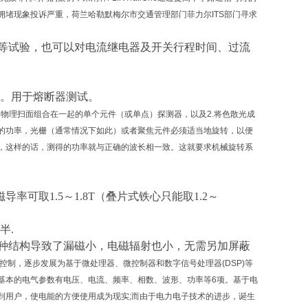
堵现象投诉严重，荷兰哈勒默梅尔市交通管理部门菲力尔ITS部门寻求
等
试验
，
也可以
对电流继电器及开关
行程
时间、过流
。用于熔断器测试。
的物理扫面组合在一起的单个元件（或单点）探测器，以及2.将色散光成
的功率，光栅（通常情况下如此）或者聚焦元件必须适当地旋转，以便
，这样的话，测得的功率就与正确的波长相一致。这就要求机械旋转系
导率可取1.5～1.8T（叠片式铁心只能取1.2～
半
.
种结构导致了漏磁小，电磁辐射也小，无需另加屏蔽
制，逐步发展为基于微处理器、微控制器和数字信号处理器(DSP)等
基本的电气参数有电压、电流、频率、相数、波形、功率等6项。基于电
到用户，使电能的方便使用成为现实;而由于电力电子技术的进步，诞生