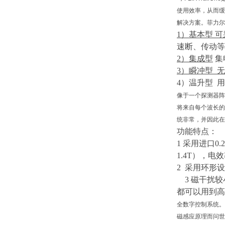
使用效率，从而缓
解决方案。菲力尔用
1）
基本型
可
速断、传动等
2）
集成型
集
3）
瞬冲型
无
4）
温升型
用
像于一个探测器阵
将来自每个波长的
统非常，并因此在
功能特点：
1 采用进口0.
1.4T），
2 采用环形
3
磁干扰较
都可以用到高
全数字控制系统。
磁感应原理而问世