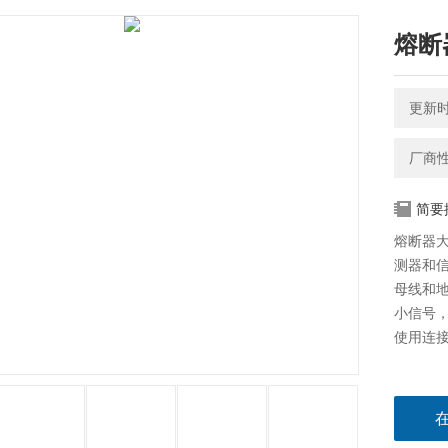
熔断
更新时间
厂商
简要
熔断器
测器和
母线和
小信号
使用连