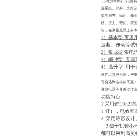
几何形状有多方面的适
源系统。此外，光纤
范围遍布、民用、商
移、压力、弯曲、应
较，在测量原理上有
1）
基本型
可采
速断、传动等试
2）
集成型
集电
3）
瞬冲型
无需
4）
温升型
用于
没在工频波形里，严重
否会遇到这样的问题：
者继电器等开关动作造
功能特点：
1 采用进口0.23
1.4T），电效
2 采用环形设
3
磁干扰较小
都可以用到高灵