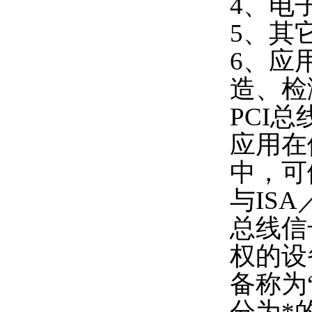
4、电
5、其
6、应
造、检
PCI
应用在
中，可
与IS
总线信
权的设
备称为
分为*