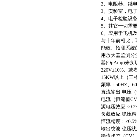
2、电阻器、继
3、实验室，电
4、电子检验设
5、其它一切需
6、应用于飞机
与十年前相比，
能效。预测系统
用放大器监测分
器(OpAmp)
220V±10%、或
15KW以上（三相
频率：
50HZ、6
直流输出
电压（
电流（恒流值
CV
源电压效应
≤0.
负载效应
稳压精
恒流精度：
≤0
输出纹波
稳压状
稳流状态（
CV）