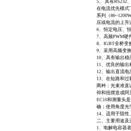
5、 具有RS2
在电流优先模式下
系列（86~12
压或电流的上升
6、恒定电压、
7、高频PWM
8、IGBT全桥
9、采用高频变换
10、具有输出
11、优良的输出
12、输出直流
13、在短路和
两种：光束准直
仰和扭摆造成阿
EC10和测量
确；使用角度光
14、适用于阻
二、主要用途及
1、电解电容器