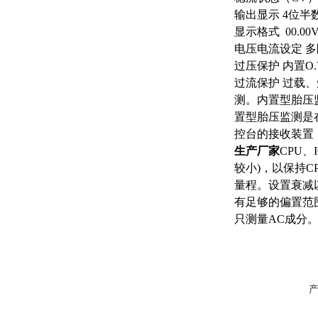
输出显示
4位半
显示格式
00.00
电压电流设定
多
过压保护
内置
O
过流保护
过载、
测。内置型胎压
置型胎压监测是
控台的接收装置
生产厂家
CPU
较小)，以保持
量程。设置衰减
有足够的偏置范
只测量AC成分