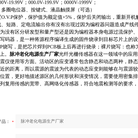
.00V-19.99V；000.0V-199.9V；0000V-1999V；
多圈电位器、按键式、液晶触摸屏（可选）
置
O.V.P保护，保护值为额定值+5%，保护后关闭输出，重新开机
载、短路、定电流输出你有没有出现过因为编程器问题造成产线
为没有区分研发型和量产型还是因为编程器本身电源过流保护、
写码器，是一种将源程序编译生成的固件烧录到目标芯片上的设
CP烧写，是把芯片焊到PCB板上后再进行烧录；裸片烧写：也
B上。
脉冲老化电源生产厂家
光纤光栅传感器在这一领域中的应用
震仪使用等方面。活动区的应变通常包含静态和动态两种，静态
近的距离，而以震源的震波为代表的动态应变则能够在与震源较
位置，更好地描述源区的几何形状和演变情况，需要使用密集排
列复用传感的宽带、高网络化传感器，符合地震检测等的要求，
产品：