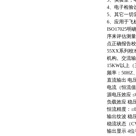
4、电子检验
5、其它一切
6、应用于飞
ISO170
序来评估测量不
点正确报告校
55XX系列校
机构。交流输
15KW以上（三
频率：
50HZ
直流输出
电
电流（恒流值
源电压效应
≤
负载效应
稳
恒流精度：
≤
输出纹波
稳
稳流状态（
C
输出显示
4位