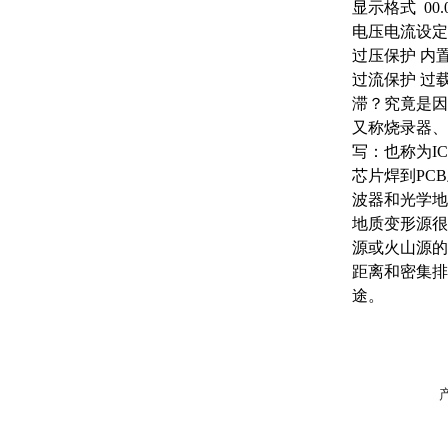
显示格式
00
电压电流设定
过压保护
内
过流保护
过
滞？究竟是因
又称烧录器、
写：也称为I
芯片焊到PC
波器和光学地
地质变形源很
源或火山源的
距离和密集排
途。