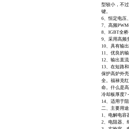
型较小，不过
键。
6、恒定电压
7、高频PW
8、IGBT
9、采用高频
10、具有输
11、优良的
12、输出直
13、在短路
保护高炉外壳
全。福禄克红
命。什么是高
冷却板厚度7
14、适用于
二、主要用途
1、电解电容
2、电阻器、
3、实验室，