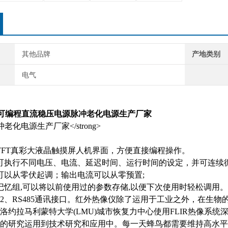
其他品牌
产地类别
电气
列可编程直流稳压电源
脉冲老化电源生产厂家
TFT真彩大液晶触摸屏人机界面，方便直接编程操作。
可执行不同电压、电流、延迟时间、运行时间的设定，并可连续循环
可以从零伏起调；输出电流可以从零预置;
组记忆组,可以将以前使用过的参数存储,以便下次使用时轻松调用。
S232、RS485通讯接口。红外热像仪除了运用于工业之外，在
洛约拉马利蒙特大学(LMU)城市恢复力中心使用FLIR热像系
的研究运用到技术研究和应用中。每一天蜂鸟都需要维持高水平