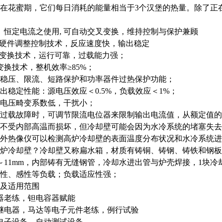
在花蜜期，它们每日消耗的能量相当于3个汉堡的热量。除了正在
、恒定电流之使用, 可自动交叉变换，维持控制与保护兼顾
M硬件调整控制技术，反应速度快，输出稳定
全桥变换技术，运行可靠，过载能力强；
变换技术，整机效率≥85%；
出稳压、限流、短路保护和功率器件过热保护功能；
输出稳定性能：源电压效应＜0.5%，负载效应＜1%；
流电压畸变系数低，干扰小；
和过载故障时，可调节限流电位器来限制输出电流值，从额定值的5
不受内部高温而损坏，但冷却壁可能会因为水冷系统的堵塞失去
外热像仪可以检测高炉冷却壁的表面温度分布状况和水冷系统进
炉冷却壁？冷却壁又称扁水箱，材质有铸铜、铸钢、铸铁和钢板
～11mm，内部铸有无缝钢管，冷却水进出管与炉壳焊接，1块冷
阻性、感性等负载；负载适应性强；
及适用范围
器老练，钽电容器赋能
继电器，马达等电子元件老练，例行试验
电子设备、自动测试设备