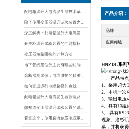
配电箱温升大电流发生器技术革新与电力行业应用新篇章
产品介绍：
除了使用变压器温升试验装置之外的几种温升试验的方法的优缺点
品牌
深度解析：配电箱温升大电流发生器工作原理
应用领域
开关柜温升试验装置的性能指标与评估方法深入解读
变压器短路阻抗的计算方法
HNZDL系
地下管线定位仪主要有哪些功能
熔断器测试仪：电力维护的精准守护者
一、产品特点
1、采用超大
如何完成运行电缆路径的查找
2、本机一次
配电箱温升大电流发生器原理及应用场景详解
3、输出电压
4、具有10
想知道变压器温升试验装置的试验方法就看看这些吧
5、 具有R
看完这个，使用直流稳压电源更加得心应手
现象。洛杉矶
巢，并将获得