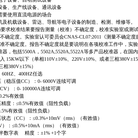
设备、生产线设备、通讯设备
需要使用直流电源的场合
机及机载设备、雷达、导航等电子设备的制造、检测、维修等。
25明确要求校准结果要报告测量（校准）不确定度，校准实验室或
确定度。实验室认可委员会CNAS-CL07:2011《测量不确定度
准不确定度。报告不确定度就是要说明在各项校准工作中，实验
准器，包括5500A，5502A,5520A,5522A等多产品校准
入
15KW以下（单相110V±10%、220V±10%、或者三相380V±1
相380V±15%）
、60HZ、400HZ任选
压（稳压值
CC）：0-
6000
V连续可调
CV）：0- 100
000
A连续可调
0.2%有效值
压精度：
≤0.5%有效值（阻性负载）
0.5%有效值（阻性负载）
压状态（
CC）：≤0.3%+10mV（rms）（有效值）
V）：≤0.5%+10mA（rms）（有效值）
半数字表 精度 ：±1% +1个字